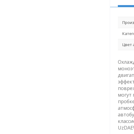
Произ
Катег
Цвет 
Охлажд
моноэт
двигат
эффек
повреж
могут 
пробке
атмосф
автобу
класси
UzDAE