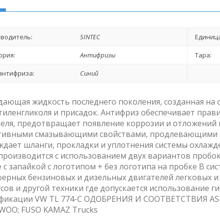
водитель:
SINTEC
Единица
ория:
Антифризы
Тара:
антифриза:
Синий
ающая жидкость последнего поколения, созданная на 
иленгликоля и присадок. Антифриз обеспечивает прав
еля, предотвращает появление коррозии и отложений 
тивными смазывающими свойствами, продлевающими ре
дает шланги, прокладки и уплотнения системы охлажден
производится с использованием двух вариантов пробок:
 с запайкой с логотипом + без логотипа на пробке В с
ерных бензиновых и дизельных двигателей легковых и
сов и другой техники где допускается использование 
фикации VW TL 774-C ОДОБРЕНИЯ И СООТВЕТСТВИЯ ASTM
WOO; FUSO KAMAZ Trucks