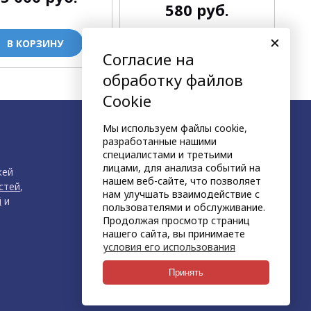
580
руб.
В КОРЗИНУ
В КОРЗИНУ
Согласие на
обработку файлов
Cookie
Мы используем файлы cookie,
разработанные нашими
специалистами и третьими
лицами, для анализа событий на
жей
нашем веб-сайте, что позволяет
стей
,
нам улучшать взаимодействие с
й
и
пользователями и обслуживание.
Продолжая просмотр страниц
нашего сайта, вы принимаете
условия его использования
продвижение сайта
НЕТКАМ
Принять
создан на платформе
KORZILLA