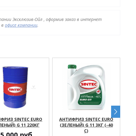
мпании Эксклюзив-Ойл , оформив заказ в интернет
и в
офисе компании
.
ФРИЗ SINTEC EURO
АНТИФРИЗ SINTEC EURO
АН
ЛЕНЫЙ) G 11 220КГ
(ЗЕЛЕНЫЙ) G 11 3КГ (-40
(З
С)
35 000
руб.