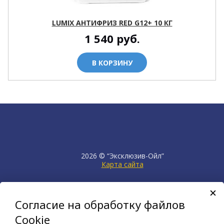
LUMIX АНТИФРИЗ RED G12+ 10 КГ
1 540
руб.
В КОРЗИНУ
2026 © “Эксклюзив-Ойл”
Карта сайта
продвижение сайта
НЕТКАМ
Согласие на обработку файлов
создан на платформе
KORZILLA
Cookie