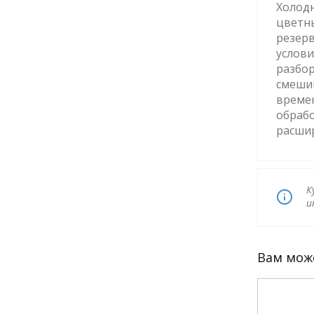
Холодн
цветны
резерв
услови
разбор
смешив
времен
обрабо
расшир
К
и
Вам мож