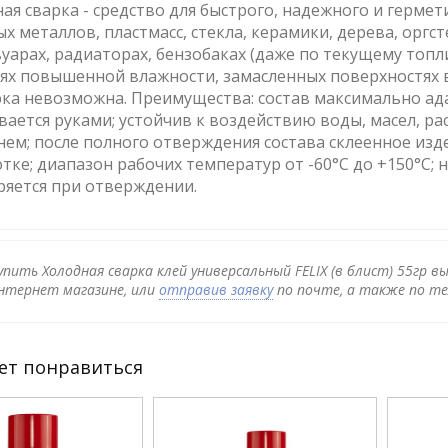
ая сварка - средство для быстрого, надежного и герме
х металлов, пластмасс, стекла, керамики, дерева, оргст
уарах, радиаторах, бензобаках (даже по текущему топ
ях повышенной влажности, замасленных поверхностях в
ка невозможна. Преимущества: состав максимально ад
ается руками; устойчив к воздействию воды, масел, рас
ем; после полного отверждения состава склеенное из
тке; диапазон рабочих температур от -60°С до +150°С; не
яется при отверждении.
упить Холодная сварка клей универсальный FELIX (в блист) 55гр 
нтернет магазине, или
отправив заявку
по почте, а также по те
ет понравиться