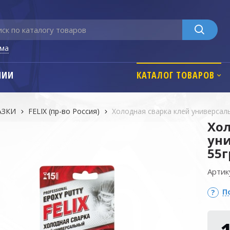
ьма
НИИ
КАТАЛОГ ТОВАРОВ
АЗКИ
FELIX (пр-во Россия)
Холодная сварка клей универсаль
Хол
уни
55г
Артик
П