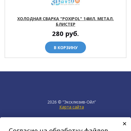
ХОЛОДНАЯ СВАРКА "POXIPOL" 14МЛ. МЕТАЛ.
БЛИСТЕР
280
руб.
В КОРЗИНУ
2026 © “Эксклюзив-Ойл”
Карта сайта
продвижение сайта
НЕТКАМ
Согласие на обработку файлов