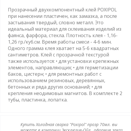
Прозрачный двухкомпонентный клей POXIPOL
при нанесении пластичен, как замазка, а после
застывания твердый, словно металл. Это
идеальный материал для склеивания изделий из
фаянса, фарфора, стекла. Плотность клея - 1,16-
1,26 гр./куб.см. Время работы смеси - 4-6 мин.
Одного грамма клея хватает на 5-6 квадратных
сантиметров. Клей с прозрачной текстурой
также используется: • для установки крепежных
элементов, направляющих; • для герметизации
баков, цистерн; • для ремонтных работ с
использованием резиновых, деревянных,
бетонных и ряда других оснований; • для
крепления неодимовых магнитов. В комплекте 2
тубы, пластинка, лопатка.
Купить Холодная сварка "Poxipol" прозр 70мл. вы
можете в компании Эксклюзив-Ойл , оформив заказ