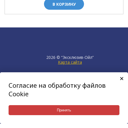
В КОРЗИНУ
2026 © “Эксклюзив-Ойл”
Карта сайта
продвижение сайта
НЕТКАМ
Согласие на обработку файлов
создан на платформе
KORZILLA
Cookie
Принять