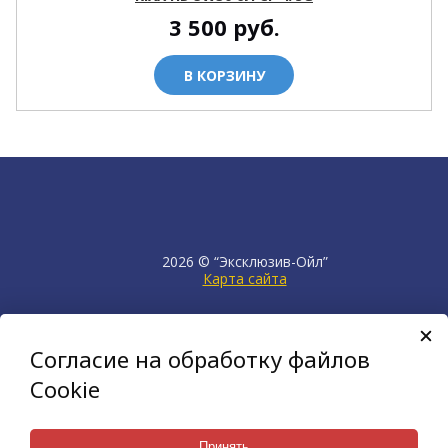
3 500
руб.
В КОРЗИНУ
2026 © “Эксклюзив-Ойл”
Карта сайта
продвижение сайта
НЕТКАМ
Согласие на обработку файлов
создан на платформе
KORZILLA
Cookie
Принять