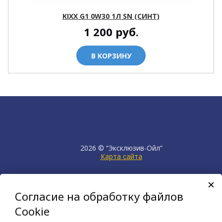
KIXX G1 0W30 1Л SN (СИНТ)
1 200
руб.
В КОРЗИНУ
2026 © “Эксклюзив-Ойл”
Карта сайта
продвижение сайта
НЕТКАМ
Согласие на обработку файлов
создан на платформе
KORZILLA
Cookie