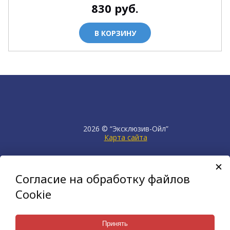
830
руб.
В КОРЗИНУ
2026 © “Эксклюзив-Ойл”
Карта сайта
продвижение сайта
НЕТКАМ
Согласие на обработку файлов
создан на платформе
KORZILLA
Cookie
Принять