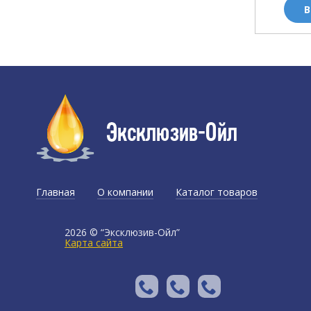
ОРЗИНУ
В КОРЗИНУ
В
Главная
О компании
Каталог товаров
Доставка и оплата
2026 © “Эксклюзив-Ойл”
Карта сайта