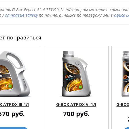
упить G-Box Expert GL-4 75W90 1л (п/синт) вы можете в компании
ли
отправив заявку
по почте, а также по телефону или в
офисе 
ет понравиться
 ATF DX III 4Л
G-BOX ATF DX VI 1Л
G-BOX
570
руб.
700
руб.