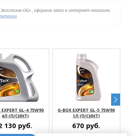
 Эксклюзив-Ойл , оформив заказ в интернет магазине,
компании
.
 EXPERT GL-4 75W90
G-BOX EXPERT GL-5 75W90
G-
4Л (П/СИНТ)
1Л (П/СИНТ)
2 130
руб.
670
руб.