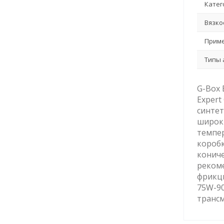
Катег
Вязко
Приме
Типы 
G-Box 
Expert
синтет
широки
темпер
коробк
кониче
реком
фрикци
75W-90
трансм