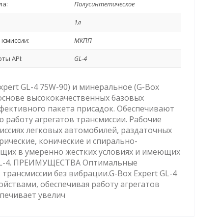
ла:
Полусинтетическое
1л
нсмиссии:
МКПП
ты API:
GL-4
Expert GL-4 75W-90) и минеральное (G-Box
 основе высококачественных базовых
фективного пакета присадок. Обеспечивают
работу агрегатов трансмиссии. Рабочие
иссиях легковых автомобилей, раздаточных
ические, конические и спирально-
ющих в умеренно жестких условиях и имеющих
 GL-4. ПРЕИМУЩЕСТВА Оптимальные
трансмиссии без вибрации.G-Box Expert GL-4
йствами, обеспечивая работу агрегатов
спечивает увелич