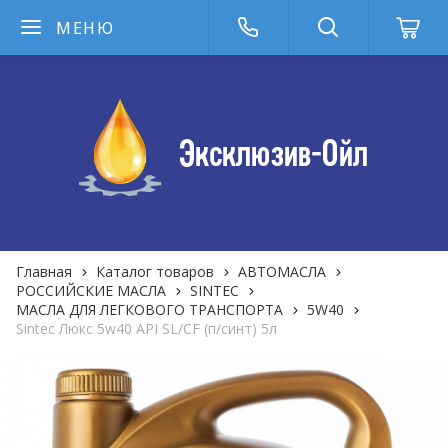
МЕНЮ
Главная
Каталог товаров
АВТОМАСЛА
РОССИЙСКИЕ МАСЛА
SINTEC
МАСЛА ДЛЯ ЛЕГКОВОГО ТРАНСПОРТА
5W40
Sintec Люкс 5w40 API SL/CF (п/синт) 5л