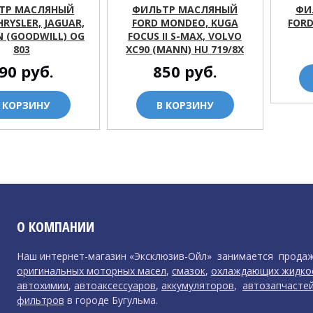
ТР МАСЛЯНЫЙ
ФИЛЬТР МАСЛЯНЫЙ
ФИ
HRYSLER, JAGUAR,
FORD MONDEO, KUGA
FORD
 (GOODWILL) OG
FOCUS II S-MAX, VOLVO
803
XC90 (MANN) HU 719/8X
90
руб.
850
руб.
 КОРЗИНУ
В КОРЗИНУ
О КОМПАНИИ
Наш интернет-магазин «Эксклюзив-Ойл» занимается прода
оригинальных моторных масел
,
смазок
,
охлаждающих жидко
автохимии
,
автоаксессуаров
,
аккумуляторов
,
автозапчасте
фильтров
в городе Бугульма.