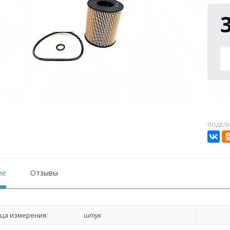
ПОДЕЛИ
ие
Отзывы
ца измерения:
штук