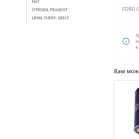
FIAT
FORD G
CITROEN, PEUGEOT
LIFAN, CHERY, GEELY
К
к
Вам мож