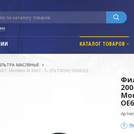
ьма
НИИ
КАТАЛОГ ТОВАРОВ
ЛЬТРА MАСЛЯНЫЕ
007, Mondeo IV 2007-, S- (FILTRON) OE665/2
Фил
200
Mon
OE6
Артик
П