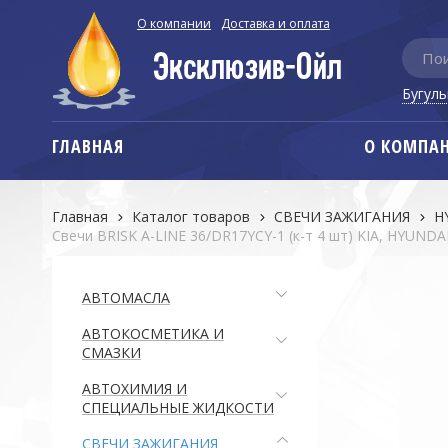
О компании
Доставка и оплата
Бугул
ГЛАВНАЯ
О КОМПА
Главная
Каталог товаров
СВЕЧИ ЗАЖИГАНИЯ
H
Свечи BRISK A-LINE 36/DR17YCY-1 (к-т 4 шт) KIA, HYUND
АВТОМАСЛА
АВТОКОСМЕТИКА И
СМАЗКИ
АВТОХИМИЯ И
СПЕЦИАЛЬНЫЕ ЖИДКОСТИ
СВЕЧИ ЗАЖИГАНИЯ