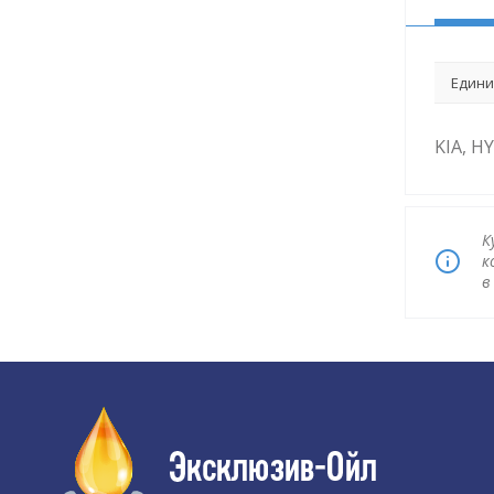
Едини
KIA, H
К
к