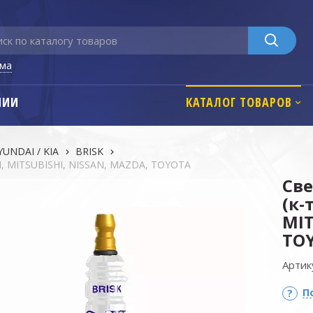
ьма
НИИ
КАТАЛОГ ТОВАРОВ
YUNDAI / KIA
BRISK
AI, MITSUBISHI, NISSAN, MAZDA, TOYOTA
Све
(к-
MIT
TO
Артик
П