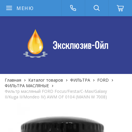
МЕНЮ
Главная
Каталог товаров
ФИЛЬТРА
FORD
ФИЛЬТРА MАСЛЯНЫЕ
Фильтр масляный FORD Focus/Fiesta/C-Max/Galaxy
II/Kuga II/Mondeo IV) AWM OF 0104 (MANN W 7008)