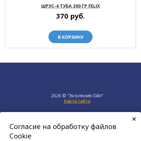
ШРУС-4 ТУБА 300 ГР FELIX
370
руб.
В КОРЗИНУ
2026 © “Эксклюзив-Ойл”
Карта сайта
продвижение сайта
НЕТКАМ
Согласие на обработку файлов
создан на платформе
KORZILLA
Cookie